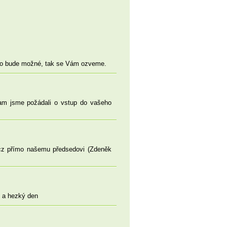
 to bude možné, tak se Vám ozveme.
am jsme požádali o vstup do vašeho
cz přímo našemu předsedovi (Zdeněk
i a hezký den