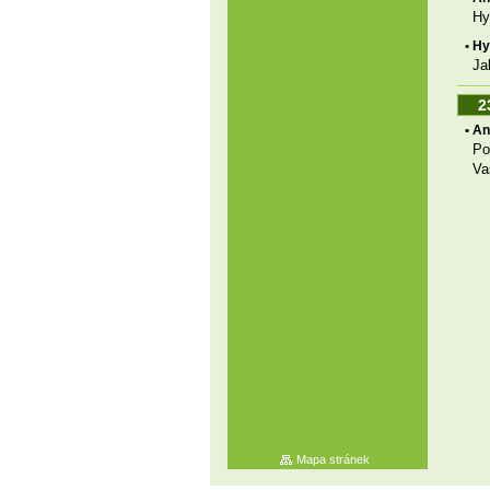
Hy
• H
Ja
2
• A
Po
Va
Mapa stránek