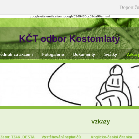
Doporuču
google-site-verification: google5340435cc09da06a.html
KČT odbor Kostomlaty
édnutí za akcemi
Fotogalerie
Dokumenty
Svátky
Vzkaz
Vzkazy
 Zetor, TZ4K, DESTA
Vystěhování neplatičů
Anglicko-česká čítanka