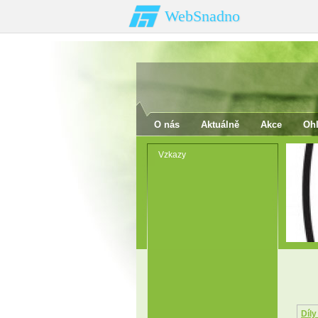
WebSnadno
O nás
Aktuálně
Akce
Ohl
Vzkazy
Díly