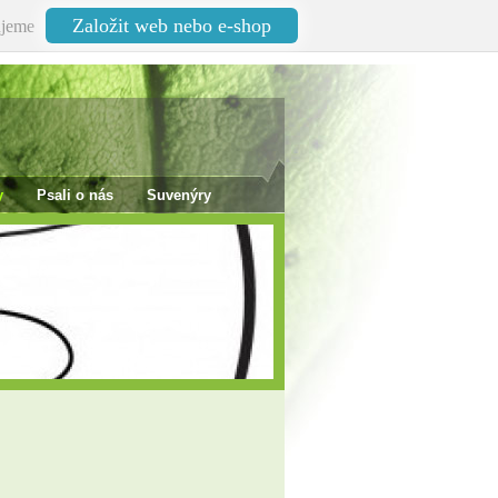
Založit web nebo e-shop
jeme
y
Psali o nás
Suvenýry