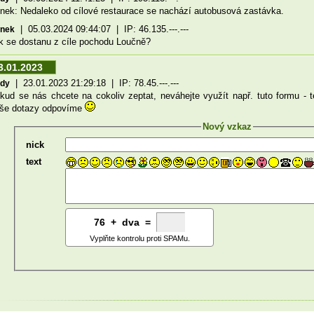
nek: Nedaleko od cílové restaurace se nachází autobusová zastávka.
| 05.03.2024 09:44:07 | IP: 46.135.---.---
ynek
k se dostanu z cíle pochodu Loučně?
3.01.2023
| 23.01.2023 21:29:18 | IP: 78.45.---.---
ndy
kud se nás chcete na cokoliv zeptat, neváhejte využít např. tuto formu 
še dotazy odpovíme
Nový vzkaz
nick
text
76
2
+
5
dva =
Vyplňte kontrolu proti SPAMu.