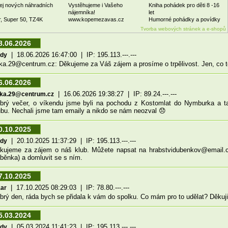
ej nových náhradních
Vystěhujeme i Vašeho
Kniha pohádek pro děti 8 -16
nájemníka!
let
r, Super 50, TZ4K
www.kopemezavas.cz
Humorné pohádky a povídky
Tvorba webových stránek a e-shopů
8.06.2026
| 18.06.2026 16:47:00 | IP: 195.113.---.---
ndy
rka.29@centrum.cz: Děkujeme za Váš zájem a prosíme o trpělivost. Jen, co
6.06.2026
| 16.06.2026 19:38:27 | IP: 89.24.---.---
arka.29@centrum.cz
brý večer, o víkendu jsme byli na pochodu z Kostomlat do Nymburka a t
ubu. Nechali jsme tam emaily a nikdo se nám neozval 😞
0.10.2025
| 20.10.2025 11:37:29 | IP: 195.113.---.---
ndy
kujeme za zájem o náš klub. Můžete napsat na hrabstvidubenkov@email.
běnka) a domluvit se s ním.
7.10.2025
| 17.10.2025 08:29:03 | IP: 78.80.---.---
aar
brý den, ráda bych se přidala k vám do spolku. Co mám pro to udělat? Děkuj
5.03.2024
| 05.03.2024 11:41:23 | IP: 195.113.---.---
ndy