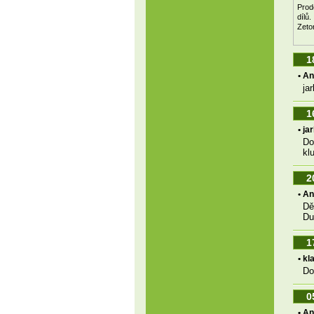
Prod
dílů.
Zeto
1
• A
ja
1
• j
Do
kl
2
• A
Dě
Du
1
• kl
Do
0
• A