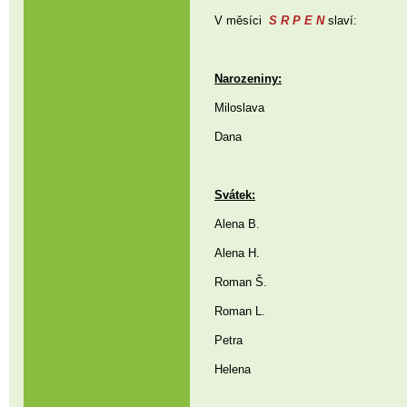
V měsíci
S R P E N
slaví:
Narozeniny:
Miloslava
Dana
Svátek:
Alena B.
Alena H.
Roman Š.
Roman L.
Petra
Helena