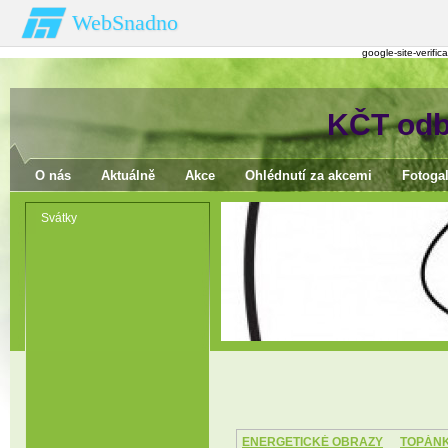
WebSnadno
google-site-verif
KČT odb
O nás
Aktuálně
Akce
Ohlédnutí za akcemi
Fotogal
Svátky
ENERGETICKÉ OBRAZY
TOPÁN